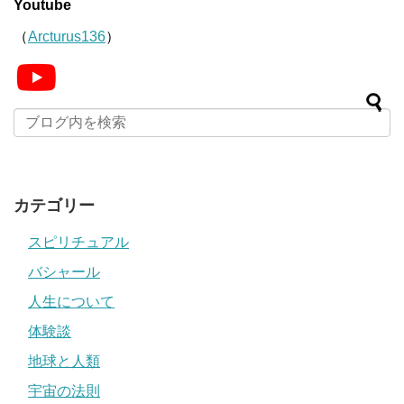
Youtube
（
Arcturus136
）
カテゴリー
スピリチュアル
バシャール
人生について
体験談
地球と人類
宇宙の法則