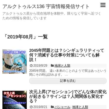
アルクトゥルス136 宇宙情報発信サイト
アルクトゥルス星から現在地球を体験中。限りなく宇宙へ近づく
ための情報を発信しています
「
2019年08月
」
一覧
2045年問題とは？シンギュラリティって
何？消滅する仕事や対策についても解
説！
2019/8/29
地球と人類
2045年問題。 遠い未来のことのようで実はあっという
間にその時は訪れます。 ...
記事を読む
次元上昇(アセンション)でどんな体の変化
が起きる？サインは？人間関係も変化す
る？
2019/8/21
バシャール
,
地球と人類