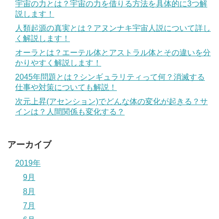
宇宙の力とは？宇宙の力を借りる方法を具体的に3つ解
説します！
人類起源の真実とは？アヌンナキ宇宙人説について詳し
く解説します！
オーラとは？エーテル体とアストラル体とその違いを分
かりやすく解説します！
2045年問題とは？シンギュラリティって何？消滅する
仕事や対策についても解説！
次元上昇(アセンション)でどんな体の変化が起きる？サ
インは？人間関係も変化する？
アーカイブ
2019年
9月
8月
7月