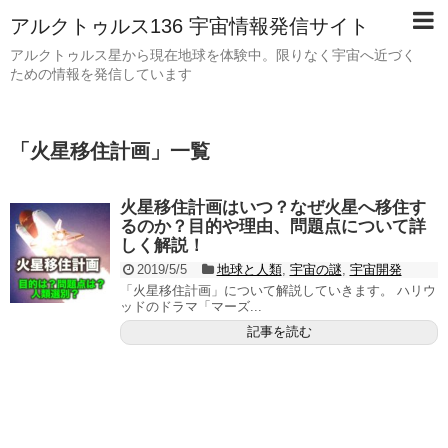
アルクトゥルス136 宇宙情報発信サイト
アルクトゥルス星から現在地球を体験中。限りなく宇宙へ近づく
ための情報を発信しています
「
火星移住計画
」
一覧
火星移住計画はいつ？なぜ火星へ移住す
るのか？目的や理由、問題点について詳
しく解説！
2019/5/5
地球と人類
,
宇宙の謎
,
宇宙開発
「火星移住計画」について解説していきます。 ハリウ
ッドのドラマ「マーズ...
記事を読む