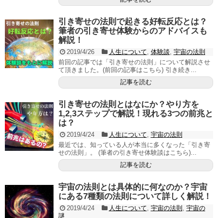
引き寄せの法則で起きる好転反応とは？
筆者の引き寄せ体験からのアドバイスも
解説！
2019/4/26
人生について
,
体験談
,
宇宙の法則
前回の記事では「引き寄せの法則」について解説させ
て頂きました。(前回の記事はこちら) 引き続き...
記事を読む
引き寄せの法則とはなにか？やり方を
1,2,3ステップで解説！現れる3つの前兆と
は？
2019/4/24
人生について
,
宇宙の法則
最近では、知っている人が本当に多くなった「引き寄
せの法則」。 (筆者の引き寄せ体験談はこちら)...
記事を読む
宇宙の法則とは具体的に何なのか？宇宙
にある7種類の法則について詳しく解説！
2019/4/24
人生について
,
宇宙の法則
,
宇宙の
謎