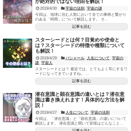
が絶対的ではない理由を解説！
2019/4/30
宇宙の法則
,
宇宙の謎
今回は、地球に住む人類において全ての事柄と繋がり
のある「時間」について解説します。 そ...
記事を読む
スターシードとは何？目覚めや使命と
は？スターシードの特徴や種類について
も解説！
2019/4/29
バシャール
,
人生について
,
宇宙の
謎
,
宇宙人
スターシードとは？ 最近では、とてもよく耳にするワ
ードになってきていますね。 ...
記事を読む
潜在意識と顕在意識の違いとは？潜在意
識は書き換えれます！具体的な方法を解
説！
2019/4/27
人生について
,
宇宙の法則
今回は、「潜在意識」と「顕在意識」の違いについて
解説します。 潜在意識と聞いて皆様はどんなこと...
記事を読む