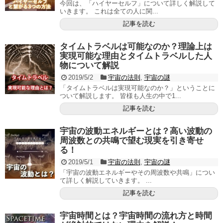
今回は、「ハイヤーセルフ」について詳しく解説して
いきます。 これは全ての人に関...
記事を読む
タイムトラベルは可能なのか？理論上は
実現可能な理由とタイムトラベルした人
物について解説
2019/5/2
宇宙の法則
,
宇宙の謎
「タイムトラベルは実現可能なのか？」ということに
ついて解説します。 皆様も人生の中で1...
記事を読む
宇宙の波動エネルギーとは？高い波動の
周波数との共鳴で望む現実を引き寄せ
る！
2019/5/1
宇宙の法則
,
宇宙の謎
「宇宙の波動エネルギーやその周波数や共鳴」につい
て詳しく解説していきます。 ...
記事を読む
宇宙時間とは？宇宙時間の流れ方と時間