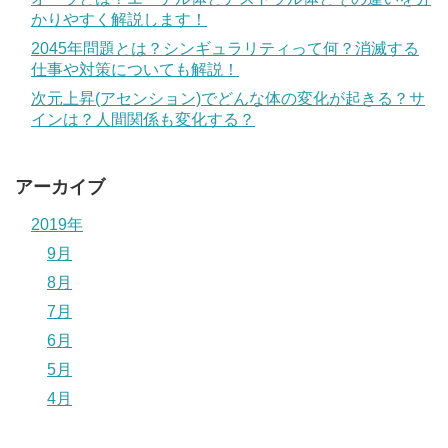
かりやすく解説します！
2045年問題とは？シンギュラリティって何？消滅する
仕事や対策についても解説！
次元上昇(アセンション)でどんな体の変化が起きる？サ
インは？人間関係も変化する？
アーカイブ
2019年
9月
8月
7月
6月
5月
4月