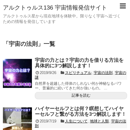
アルクトゥルス136 宇宙情報発信サイト
アルクトゥルス星から現在地球を体験中。限りなく宇宙へ近づく
ための情報を発信しています
「
宇宙の法則
」
一覧
宇宙の力とは？宇宙の力を借りる方法を
具体的に3つ解説します！
2019/9/26
スピリチュアル
,
宇宙の法則
,
宇宙の
謎
自然界を超越した得体のしれない何か神秘なるパワ
ー、普遍的に続いてきた何か強いもの。 ...
記事を読む
ハイヤーセルフとは何？瞑想してハイヤ
ーセルフと繋がる方法を3つ解説します！
2019/7/19
人生について
,
地球と人類
,
宇宙の法
則